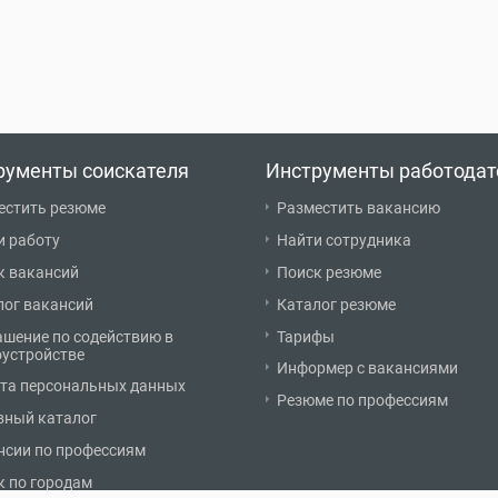
рументы соискателя
Инструменты работодат
естить резюме
Разместить вакансию
и работу
Найти сотрудника
к вакансий
Поиск резюме
лог вакансий
Каталог резюме
ашение по содействию в
Тарифы
оустройстве
Информер с вакансиями
та персональных данных
Резюме по профессиям
вный каталог
нсии по профессиям
к по городам