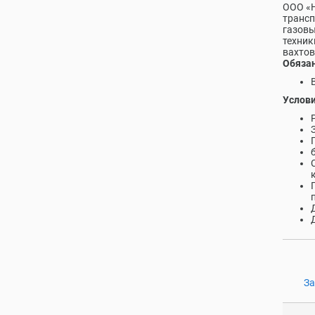
ООО «Н
трансп
газовы
техник
вахтов
Обязан
Услови
За