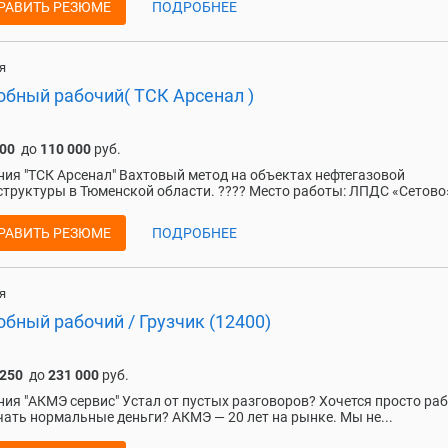
РАВИТЬ РЕЗЮМЕ
ПОДРОБНЕЕ
я
обный рабочий( ТСК Арсенал )
000
до
110 000
руб.
ия "ТСК Арсенал" Вахтовый метод на объектах нефтегазовой
труктуры в Тюменской области. ???? Место работы: ЛПДС «Сетово»
РАВИТЬ РЕЗЮМЕ
ПОДРОБНЕЕ
я
бный рабочий / Грузчик (12400)
 250
до
231 000
руб.
ия "АКМЭ сервис" Устал от пустых разговоров? Хочется просто ра
чать нормальные деньги? АКМЭ — 20 лет на рынке. Мы не...