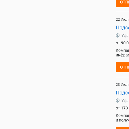
ОТП
22 Июл
Подс
Уфа
от
90 
Компан
инфрас
ОТП
23 Июл
Подсо
Уфа
от
173
Компан
и полу