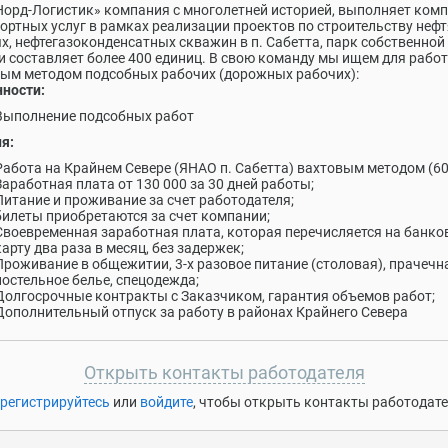
орд-Логистик» компания с многолетней историей, выполняет ком
ортных услуг в рамках реализации проектов по строительству неф
х, нефтегазоконденсатных скважин в п. Сабетта, парк собственной
и составляет более 400 единиц. В свою команду мы ищем для рабо
ым методом подсобных рабочих (дорожных рабочих):
ности:
Выполнение подсобных работ
я:
Работа на Крайнем Севере (ЯНАО п. Сабетта) вахтовым методом (60
Заработная плата от 130 000 за 30 дней работы;
Питание и проживание за счет работодателя;
билеты приобретаются за счет компании;
Своевременная заработная плата, которая перечисляется на банк
карту два раза в месяц, без задержек;
Проживание в общежитии, 3-х разовое питание (столовая), прачечн
постельное белье, спецодежда;
Долгосрочные контракты с Заказчиком, гарантия объемов работ;
Дополнительный отпуск за работу в районах Крайнего Севера
Открыть контакты работодателя
регистрируйтесь
или
войдите
, чтобы открыть контакты работодат