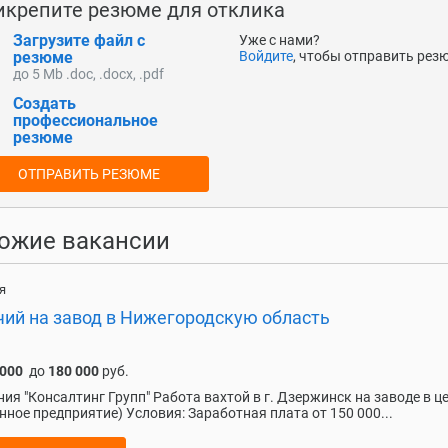
икрепите резюме для отклика
Загрузите файл с
Уже с нами?
резюме
Войдите
, чтобы отправить рез
до 5 Mb .doc, .docx, .pdf
Создать
профессиональное
резюме
ОТПРАВИТЬ РЕЗЮМЕ
ожие вакансии
я
чий на завод в Нижегородскую область
 000
до
180 000
руб.
ия "Консалтинг Групп" Работа вахтой в г. Дзержинск на заводе в ц
нное предприятие) Условия: Заработная плата от 150 000...