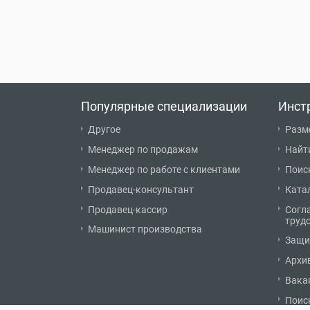
Популярные специализации
Инст
Другое
Разм
Менеджер по продажам
Найт
Менеджер по работе с клиентами
Поис
Продавец-консультант
Ката
Продавец-кассир
Согл
труд
Машинист производства
Защи
Архи
Вака
Поис