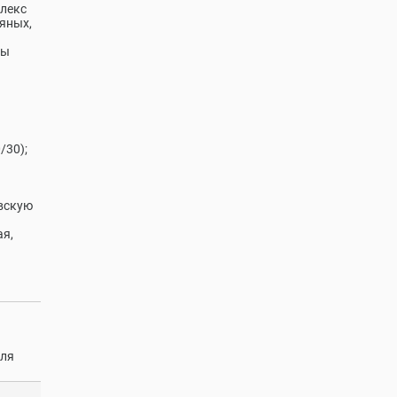
плекс
тяных,
ты
/30);
овскую
ая,
еля