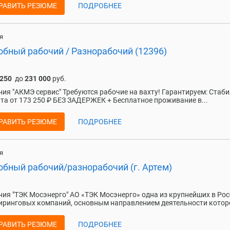
РАВИТЬ РЕЗЮМЕ
ПОДРОБНЕЕ
я
обный рабочий / Разнорабочий (12396)
 250
до
231 000
руб.
ия "АКМЭ сервис" Требуются рабочие на вахту! Гарантируем: Стаб
та от 173 250 ₽ БЕЗ ЗАДЕРЖЕК + Бесплатное проживание в...
РАВИТЬ РЕЗЮМЕ
ПОДРОБНЕЕ
я
обный рабочий/разнорабочий (г. Артем)
ия "ТЭК Мосэнерго" АО «ТЭК Мосэнерго» одна из крупнейших в Ро
ринговых компаний, основным направлением деятельности которо
РАВИТЬ РЕЗЮМЕ
ПОДРОБНЕЕ