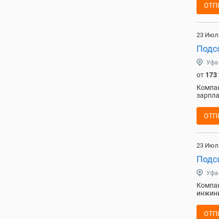
ОТП
23 Июл
Подс
Уфа
от
173
Компан
зарпла
ОТП
23 Июл
Подс
Уфа
Компан
инжини
ОТП