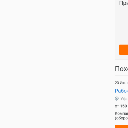
Пр
Пох
23 Июл
Рабо
Уфа
от
150
Компан
(оборо