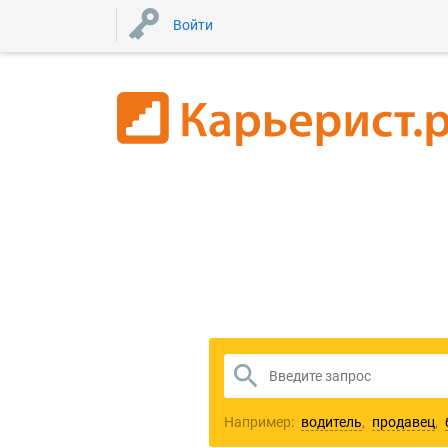
Войти
1
Например:
водитель
,
продавец
,