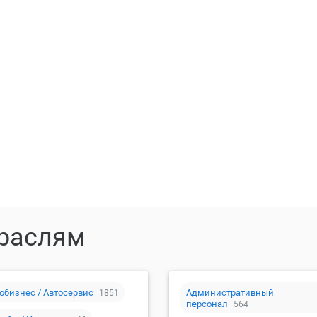
зместить резюме
Создать вакан
траслям
обизнес / Автосервис
Административный
1851
персонал
564