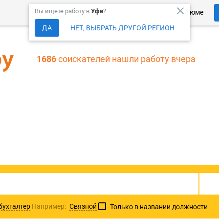
close
Вы ищете работу в
Уфе
?
Более 150 000 компаний ждут Ваше резюме
ДА
НЕТ, ВЫБРАТЬ ДРУГОЙ РЕГИОН
1686
соискателей нашли работу вчера
302236
актуальных ваканс
бухгалтер
Например:
Связной
Только в названии должности