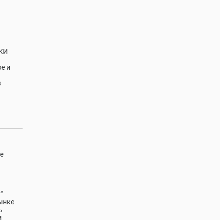
КИ
е и
в
е
”
ынке
ь
м