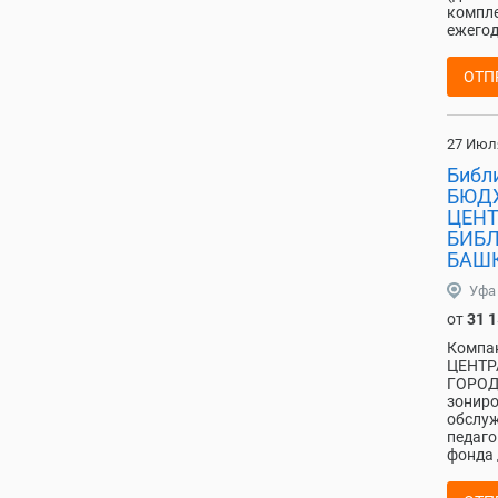
компле
ежегод
ОТП
27 Июл
Библ
БЮД
ЦЕНТ
БИБЛ
БАШК
Уфа
от
31 
Компа
ЦЕНТР
ГОРОД
зониро
обслуж
педаго
фонда 