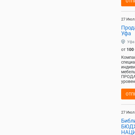
ОТП
27 Июл
Прода
Уфа
Уфа
от
100
Компа
специа
индиви
мебел
ПРОДА
уровен
ОТП
27 Июл
Библ
БЮД
НАЦ