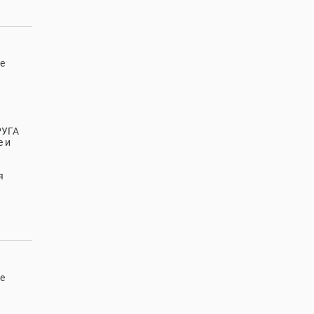
е
РУГА
 и
я
е