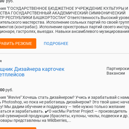
000
руб.
ния "ГОСУДАРСТВЕННОЕ БЮДЖЕТНОЕ УЧРЕЖДЕНИЕ КУЛЬТУРЫ И
СТВА ГОСУДАРСТВЕННЫЙ АКАДЕМИЧЕСКИЙ СИМФОНИЧЕСКИЙ
ТР РЕСПУБЛИКИ БАШКОРТОСТАН" Ответственность:Высокий уров
ительского мастерства. Исполнение сольных партий по своей груп
ментов (контрабас). Исполнение оркестровых партий своего инстр
ционаре, гастролях, выездах. Навыки ансамблевого музицирования,
РАВИТЬ РЕЗЮМЕ
ПОДРОБНЕЕ
я
щник Дизайнера карточек
Партнерски
Вакансии
етплейсов
000
руб.
ия "iRevive" Хочешь стать дизайнером? Учись и зарабатывай с нам
 Photoshop, но пока не работаешь дизайнером? Это твой шанс нач
у! Мы дадим обучение и поддержку — тебе нужно только желание
аться и зарабатывать. ✔️О насМы Partner Project — производитель
ой сувенирной продукции (браслеты, кулоны, чехлы, подвески и др.
овары представлены на Wildberries,...