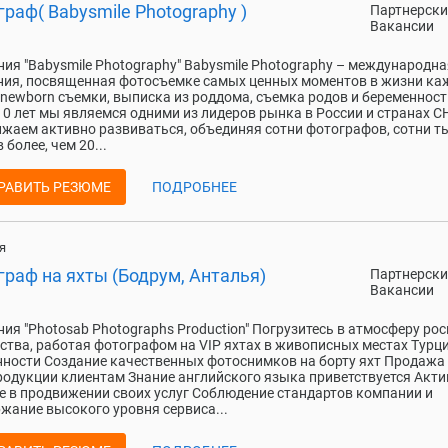
раф( Babysmile Photography )
Партнерски
Вакансии
ия "Babysmile Photography" Babysmile Photography – международна
ия, посвященная фотосъемке самых ценных моментов в жизни ка
 newborn съемки, выписка из роддома, съемка родов и беременност
10 лет мы являемся одними из лидеров рынка в России и странах СН
жаем активно развиваться, объединяя сотни фотографов, сотни т
 более, чем 20...
РАВИТЬ РЕЗЮМЕ
ПОДРОБНЕЕ
я
раф на яхты (Бодрум, Анталья)
Партнерски
Вакансии
ия "Photosab Photographs Production" Погрузитесь в атмосферу ро
ства, работая фотографом на VIP яхтах в живописных местах Турци
ности Создание качественных фотоснимков на борту яхт Продажа
одукции клиентам Знание английского языка приветствуется Акти
е в продвижении своих услуг Соблюдение стандартов компании и
жание высокого уровня сервиса...