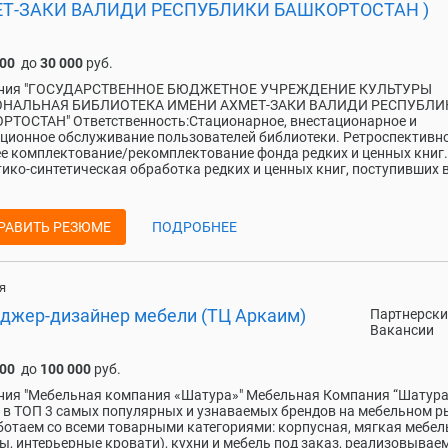
Т-ЗАКИ ВАЛИДИ РЕСПУБЛИКИ БАШКОРТОСТАН )
000
до
30 000
руб.
ния "ГОСУДАРСТВЕННОЕ БЮДЖЕТНОЕ УЧРЕЖДЕНИЕ КУЛЬТУРЫ
НАЛЬНАЯ БИБЛИОТЕКА ИМЕНИ АХМЕТ-ЗАКИ ВАЛИДИ РЕСПУБЛИ
ТОСТАН" Ответственность:Стационарное, внестационарное и
ционное обслуживание пользователей библиотеки. Ретроспективно
е комплектование/рекомплектование фонда редких и ценных книг.
ико-синтетическая обработка редких и ценных книг, поступивших 
РАВИТЬ РЕЗЮМЕ
ПОДРОБНЕЕ
я
джер-дизайнер мебели (ТЦ Аркаим)
Партнерски
Вакансии
000
до
100 000
руб.
ия "Мебельная компания «Шатура»" Мебельная Компания “Шатура
 в ТОП 3 самых популярных и узнаваемых брендов на мебельном р
отаем со всеми товарными категориями: корпусная, мягкая мебел
ы, интерьерные кровати), кухни и мебель под заказ, реализовывае