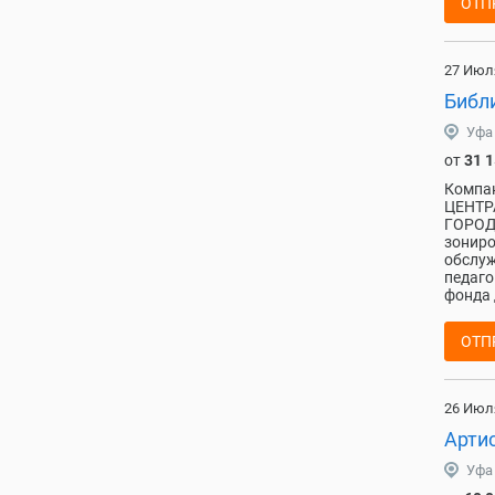
ОТП
27 Июл
Библ
Уфа
от
31 
Компа
ЦЕНТР
ГОРОД
зониро
обслуж
педаго
фонда 
ОТП
26 Июл
Арти
Уфа