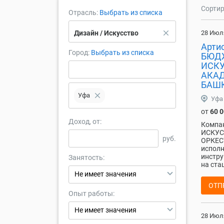
Сортир
Отрасль:
Выбрать из списка
close
Дизайн / Искусство
28 Июл
Арти
Город:
Выбрать из списка
БЮДЖ
ИСК
АКА
БАШК
close
Уфа
Уфа
от
60 
Доход, от:
Компа
ИСКУС
руб.
ОРКЕС
исполн
инстру
Занятость:
на ста
Не имеет значения
ОТП
Опыт работы:
Не имеет значения
28 Июл