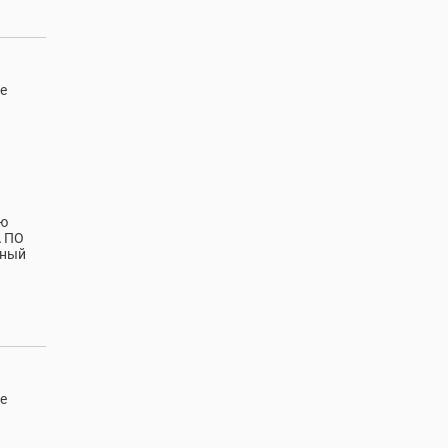
е
ую
А ПО
ьный
е