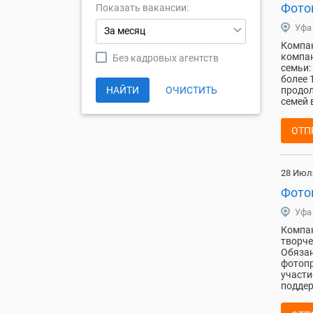
Фотог
Показать вакансии:
Уфа
За месяц
Компан
компан
Без кадровых агентств
семьи:
более 
НАЙТИ
ОЧИСТИТЬ
продол
семей в
ОТП
28 Июл
Фотог
Уфа
Компан
творче
Обязан
фотопр
участи
поддер