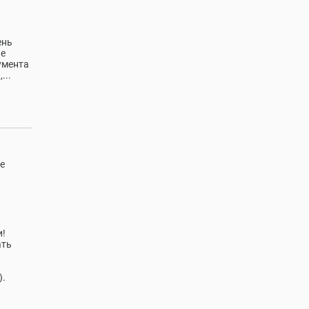
ень
пе
умента
...
е
и!
ать
).