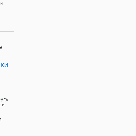
ии
е
ИКИ
РУГА
 и
я