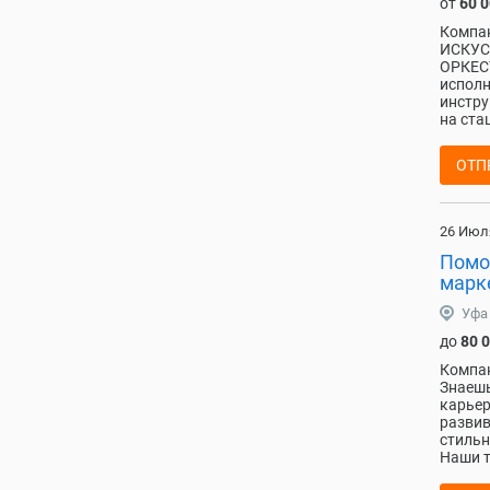
от
60 
Компа
ИСКУС
ОРКЕС
исполн
инстру
на ста
ОТП
26 Июл
Помо
марк
Уфа
до
80 
Компан
Знаешь
карьер
развив
стильн
Наши т