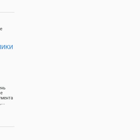
е
ЛИКИ
ень
пе
умента
...