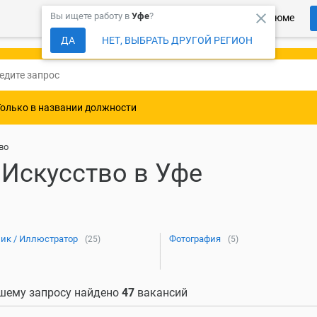
close
Вы ищете работу в
Уфе
?
Более 150 000 компаний ждут Ваше резюме
ДА
НЕТ, ВЫБРАТЬ ДРУГОЙ РЕГИОН
Только в названии должности
во
 Искусство в Уфе
ик / Иллюстратор
Фотография
(25)
(5)
шему запросу найдено
47
вакансий