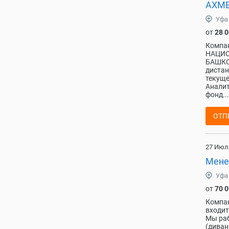
АХМЕ
Уфа
от
28 
Компа
НАЦИО
БАШКОР
дистан
текуще
Аналит
фонд...
ОТП
27 Июл
Мене
Уфа
от
70 
Компан
входит
Мы раб
(диван