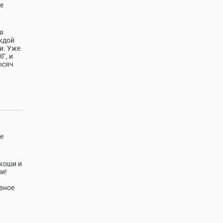
е
я
ждой
и. Уже
Г, и
ысяч
е
скоши и
и!
вное