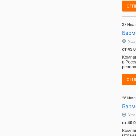
ОТП
27 Июл
Барм
Уфа
от
45 
Компан
в Росс
револю
ОТП
26 Июл
Барм
Уфа
от
40 
Компан
Отдача