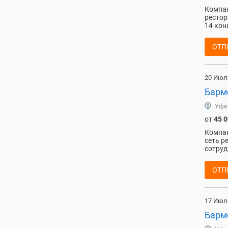
Компан
рестор
14 конц
ОТП
20 Июл
Барме
Уфа
от
45 
Компан
сеть р
сотруд
ОТП
17 Июл
Барм