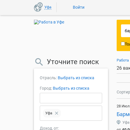
Уфа
Войти
То
Уточните поиск
Работа
26 ва
Отрасль:
Выбрать из списка
Город:
Выбрать из списка
Сортир
28 Июл
close
Уфа
Барме
Уфа
Доход, от:
от
40 