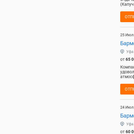
(Капуч
ОТП
25 Июл
Барм
Уфа
от
65 
Компан
удовол
атмосф
ОТП
24 Июл
Барме
Уфа
от
60 