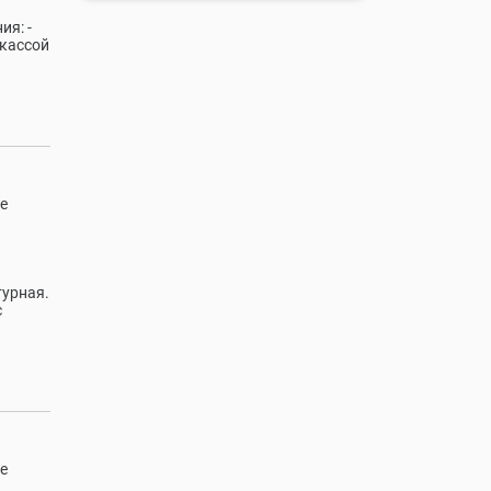
ия: -
 кассой
е
турная.
с
е