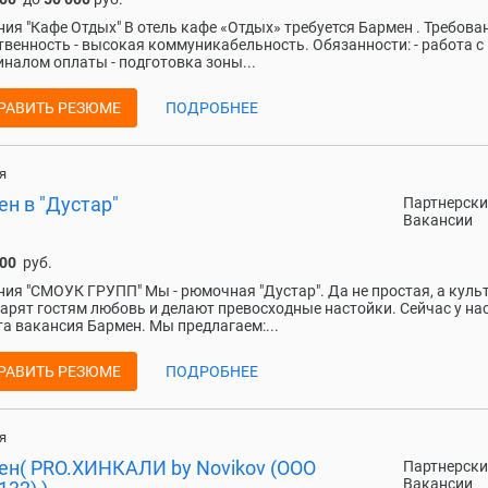
ия "Кафе Отдых" В отель кафе «Отдых» требуется Бармен . Требован
твенность - высокая коммуникабельность. Обязанности: - работа с
иналом оплаты - подготовка зоны...
РАВИТЬ РЕЗЮМЕ
ПОДРОБНЕЕ
я
н в "Дустар"
Партнерски
Вакансии
000
руб.
ия "СМОУК ГРУПП" Мы - рюмочная "Дустар". Да не простая, а куль
дарят гостям любовь и делают превосходные настойки. Сейчас у на
а вакансия Бармен. Мы предлагаем:...
РАВИТЬ РЕЗЮМЕ
ПОДРОБНЕЕ
я
ен( PRO.ХИНКАЛИ by Novikov (ООО
Партнерски
Вакансии