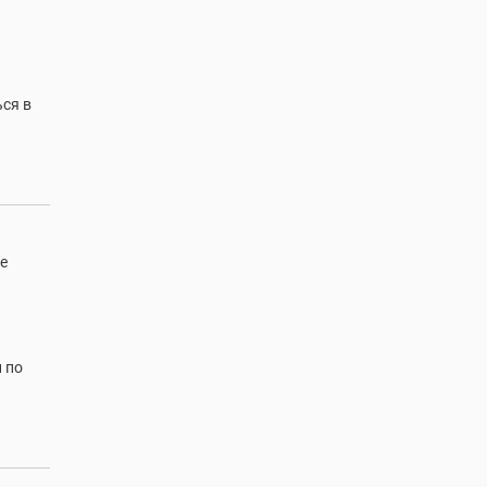
ся в
е
 по