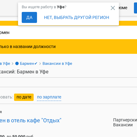
close
Вы ищете работу в
Уфе
?
Более 150 000 компаний ждут Ваше резюме
ДА
НЕТ, ВЫБРАТЬ ДРУГОЙ РЕГИОН
лько в названии должности
 в Уфе
⚫ Бармен✔
Вакансии в Уфе
кансий: Бармен в Уфе
овать:
по дате
по зарплате
я
н в отель кафе "Отдых"
Партнерски
Вакансии
000
до
50 000
руб.