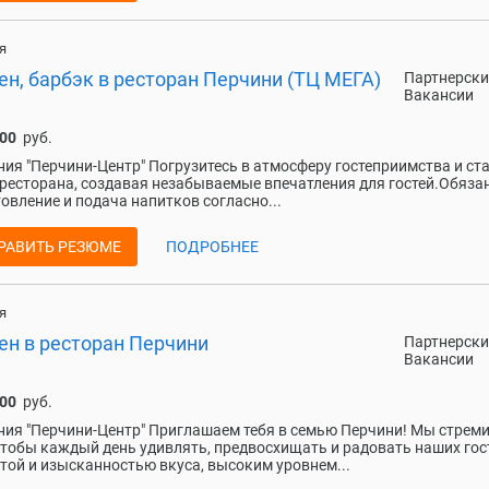
я
н, барбэк в ресторан Перчини (ТЦ МЕГА)
Партнерски
Вакансии
000
руб.
ия "Перчини-Центр" Погрузитесь в атмосферу гостеприимства и ст
ресторана, создавая незабываемые впечатления для гостей.Обяза
овление и подача напитков согласно...
РАВИТЬ РЕЗЮМЕ
ПОДРОБНЕЕ
я
ен в ресторан Перчини
Партнерски
Вакансии
000
руб.
ия "Перчини-Центр" Приглашаем тебя в семью Перчини! Мы стрем
чтобы каждый день удивлять, предвосхищать и радовать наших гос
той и изысканностью вкуса, высоким уровнем...