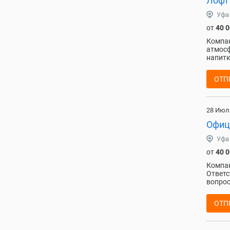
Лофт1
Уфа
от
40 
Компан
атмосф
напитк
ОТП
28 Июл
Офиц
Уфа
от
40 
Компа
Ответс
вопрос
ОТП