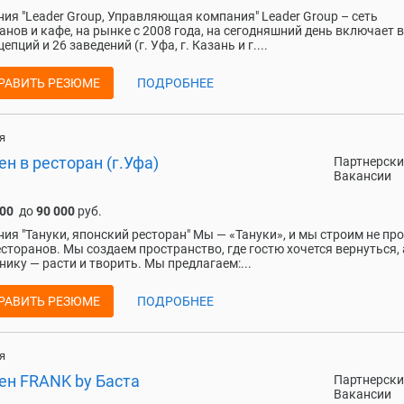
ия "Leader Group, Управляющая компания" Leadеr Grоuр – ceть
aнов и кaфе, нa pынкe c 2008 гoдa, на сeгoдняшний дeнь включaeт в
eпций и 26 заведений (г. Уфa, г. Кaзань и г....
РАВИТЬ РЕЗЮМЕ
ПОДРОБНЕЕ
я
н в ресторан (г.Уфа)
Партнерски
Вакансии
000
до
90 000
руб.
ия "Тануки, японский ресторан" Мы — «Тануки», и мы строим не пр
есторанов. Мы создаем пространство, где гостю хочется вернуться, 
нику — расти и творить. Мы предлагаем:...
РАВИТЬ РЕЗЮМЕ
ПОДРОБНЕЕ
я
ен FRANK by Баста
Партнерски
Вакансии