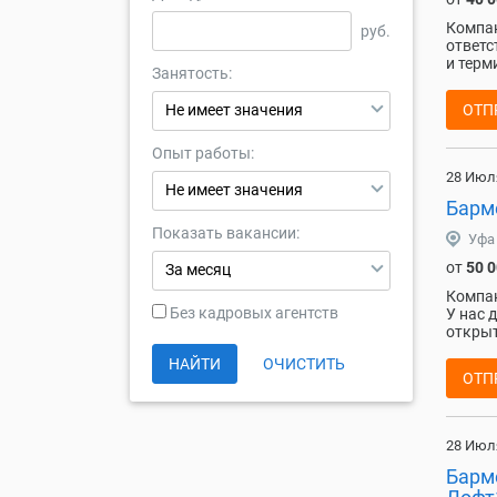
Компан
руб.
ответс
и терм
Занятость:
Не имеет значения
ОТП
Опыт работы:
28 Июл
Не имеет значения
Барме
Показать вакансии:
Уфа
от
50 
За месяц
Компан
Без кадровых агентств
У нас 
открыт
НАЙТИ
ОЧИСТИТЬ
ОТП
28 Июл
Барм