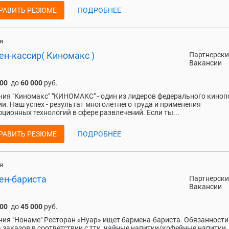
РАВИТЬ РЕЗЮМЕ
ПОДРОБНЕЕ
я
ен-кассир( Киномакс )
Партнерски
Вакансии
000
до
60 000
руб.
ия "Киномакс" "КИНОМАКС" - один из лидеров федерального киноп
ии. Наш успех - результат многолетнего труда и применения
ционных технологий в сфере развлечений. Если ты...
РАВИТЬ РЕЗЮМЕ
ПОДРОБНЕЕ
я
ен-бариста
Партнерски
Вакансии
000
до
45 000
руб.
ия "Нонаме" Ресторан «Нуар» ищет бармена-бариста. Обязанности
 заказов в соответствии с ттк, чайные напитки/кофейные напитки