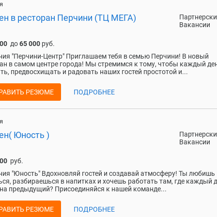
я
ен в ресторан Перчини (ТЦ МЕГА)
Партнерски
Вакансии
000
до
65 000
руб.
ия "Перчини-Центр" Приглашаем тебя в семью Перчини! В новый
ан в самом центре города! Мы стремимся к тому, чтобы каждый де
ть, предвосхищать и радовать наших гостей простотой и...
РАВИТЬ РЕЗЮМЕ
ПОДРОБНЕЕ
я
ен( Юность )
Партнерски
Вакансии
000
руб.
ия "Юность" Вдохновляй гостей и создавай атмосферу! Ты любишь
ся, разбираешься в напитках и хочешь работать там, где каждый д
на предыдущий? Присоединяйся к нашей команде...
РАВИТЬ РЕЗЮМЕ
ПОДРОБНЕЕ