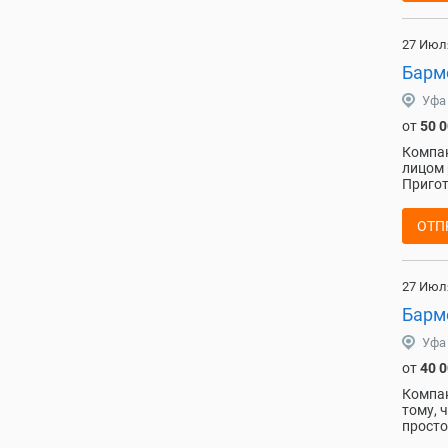
27 Июл
Барме
Уфа
от
50 
Компан
лицом 
Пригот
ОТП
27 Июл
Барм
Уфа
от
40 
Компан
тому, 
просто