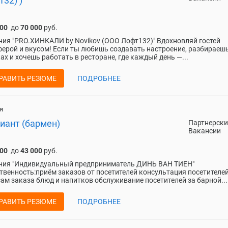
32) )
000
до
70 000
руб.
ия "PRO.ХИНКАЛИ by Novikov (ООО Лофт132)" Вдохновляй гостей
ерой и вкусом! Если ты любишь создавать настроение, разбираешь
ах и хочешь работать в ресторане, где каждый день —...
РАВИТЬ РЕЗЮМЕ
ПОДРОБНЕЕ
я
иант (бармен)
Партнерски
Вакансии
000
до
43 000
руб.
ния "Индивидуальный предприниматель ДИНЬ ВАН ТИЕН"
твенность:приём заказов от посетителей консультация посетителей
ам заказа блюд и напитков обслуживание посетителей за барной...
РАВИТЬ РЕЗЮМЕ
ПОДРОБНЕЕ