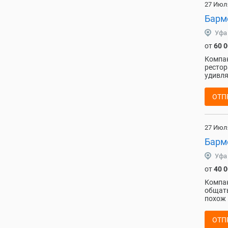
27 Июл
Барм
Уфа
от
60 
Компан
рестор
удивля
ОТП
27 Июл
Барм
Уфа
от
40 
Компан
общать
похож 
ОТП