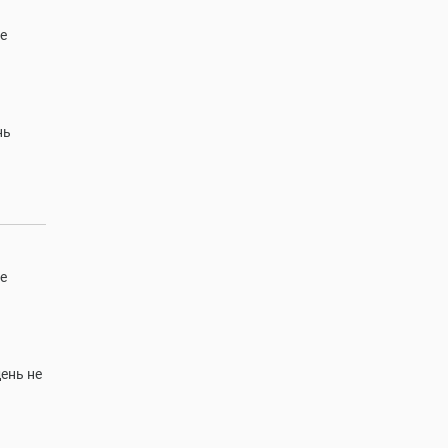
е
нь
е
ень не