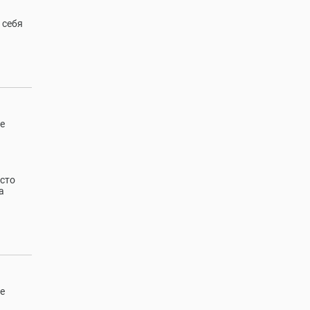
 себя
е
осто
а
е